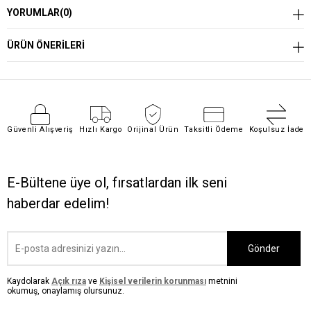
YORUMLAR
(0)
ÜRÜN ÖNERILERI
Güvenli Alışveriş
Hızlı Kargo
Orijinal Ürün
Taksitli Ödeme
Koşulsuz İade
E-Bültene üye ol, fırsatlardan ilk seni
haberdar edelim!
Gönder
Kaydolarak
Açık rıza
ve
Kişisel verilerin korunması
metnini
okumuş, onaylamış olursunuz.