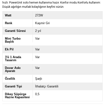
hızlı: PowerUnit solo hemen kullanıma hazır. Konfor modu Konforlu kullanım:
Düşük ağırlığın mutlak kolaylığının keyfini sürün.
Watt
272W
Renk
Kaşmir Gri
Garanti Süresi
2 yıl
Mini Turbo
Var
Başlık
Ek Pil
Var
3'ü 1 Arada
Var
Tasarım
Duvar Askı
Var
Aparatı
Özellik
Şarjlı
Garanti Tipi
İthalatçı Garantili
Dikey Süpürge
0,5
Hazne Kapasitesi