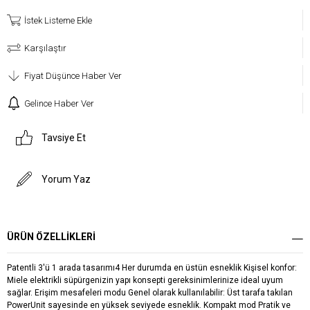
İstek Listeme Ekle
Karşılaştır
Fiyat Düşünce Haber Ver
Gelince Haber Ver
Tavsiye Et
Yorum Yaz
ÜRÜN ÖZELLIKLERI
Patentli 3'ü 1 arada tasarımı4 Her durumda en üstün esneklik Kişisel konfor:
Miele elektrikli süpürgenizin yapı konsepti gereksinimlerinize ideal uyum
sağlar. Erişim mesafeleri modu Genel olarak kullanılabilir: Üst tarafa takılan
PowerUnit sayesinde en yüksek seviyede esneklik. Kompakt mod Pratik ve