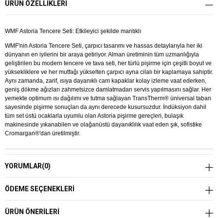
ÜRÜN ÖZELLIKLERI
WMF Astoria Tencere Seti: Etkileyici şekilde mantıklı
WMF'nin Astoria Tencere Seti, çarpıcı tasarımı ve hassas detaylarıyla her iki
dünyanın en iyilerini bir araya getiriyor. Alman üretiminin tüm uzmanlığıyla
geliştirilen bu modern tencere ve tava seti, her türlü pişirme için çeşitli boyut ve
yüksekliklere ve her mutfağı yükselten çarpıcı ayna cilalı bir kaplamaya sahiptir.
Aynı zamanda, zarif, ısıya dayanıklı cam kapaklar kolay izleme vaat ederken,
geniş dökme ağızları zahmetsizce damlatmadan servis yapılmasını sağlar. Her
yemekte optimum ısı dağılımı ve tutma sağlayan TransTherm® üniversal taban
sayesinde pişirme sonuçları da aynı derecede kusursuzdur. İndüksiyon dahil
tüm set üstü ocaklarla uyumlu olan Astoria pişirme gereçleri, bulaşık
makinesinde yıkanabilen ve olağanüstü dayanıklılık vaat eden şık, sofistike
Cromargan®'dan üretilmiştir.
YORUMLAR
(0)
ÖDEME SEÇENEKLERI
ÜRÜN ÖNERILERI