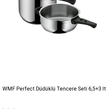
WMF Perfect Düdüklü Tencere Seti 6,5+3 lt