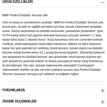
ÜRÜN ÖZELLIKLERI
WMF Perfect Düdüklü Tencere Seti
Hızlı ve kolay ev yemeklerinin anahtarı: WMF'nin Perfect Düdüklü Tencere seti,
lezzet dolu, lezzetli ve sağlıklı yemekler için kısa sürede mükemmel yemekler
sunar. Zaman kazandıran bu düdüklü tencereler, geleneksel yöntemlere* göre
%70'e kadar daha hızlı pişirme süresiyle kusursuz sonuçlar verirken 1,7 kata
kadar daha fazla C vitamini korur.* Karşı konulmaz chili con carne'den kremalı
risottoya, pilaki kaburgadan tavuk tikka masala'ya, tatlılara ve daha fazlasına
kadar her şeyi yapmak için üretilmiş, klasik tencere, buharlı pişirici ve düdüklü
tencere olarak hizmet veren 3'ü 1 arada tencereyi keşfedin. Zahmetsiz kullanım
için tasarlanan bu düdüklü tencere, tam güvenlikte rahat basınçlı pişirme için
yedi seviyeli bir güvenlik sistemi ve ekstra yumuşak bir buhar çıkışı fonksiyonu
ile donatılmıştır. Göz alıcı, bulaşık makinesinde yıkanabilir Cromargan®
malzemeden üretilen ve tüm set üstü ocaklarla uyumlu olan Perfect Düdüklü
Tencere, kusursuz sonuçlar için optimum ısı dağılımı sağlar.
YORUMLAR
(0)
ÖDEME SEÇENEKLERI