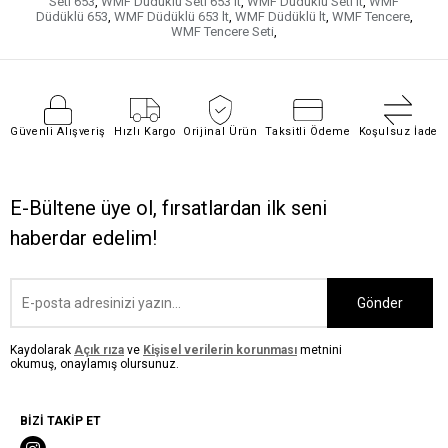
Seti 653
,
WMF Düdüklü Seti 653 lt
,
WMF Düdüklü Seti lt
,
WMF
Düdüklü 653
,
WMF Düdüklü 653 lt
,
WMF Düdüklü lt
,
WMF Tencere
,
WMF Tencere Seti
,
Güvenli Alışveriş
Hızlı Kargo
Orijinal Ürün
Taksitli Ödeme
Koşulsuz İade
E-Bültene üye ol, fırsatlardan ilk seni
haberdar edelim!
Gönder
Kaydolarak
Açık rıza
ve
Kişisel verilerin korunması
metnini
okumuş, onaylamış olursunuz.
BİZİ TAKİP ET