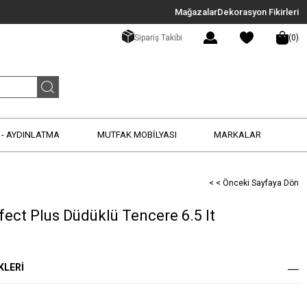
Mağazalar
Dekorasyon Fikirleri
Sipariş Takibi
0
- AYDINLATMA
MUTFAK MOBİLYASI
MARKALAR
< < Önceki Sayfaya Dön
ect Plus Düdüklü Tencere 6.5 lt
KLERI