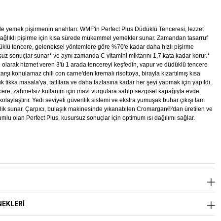
vde yemek pişirmenin anahtarı: WMF'in Perfect Plus Düdüklü Tenceresi, lezzet
 sağlıklı pişirme için kısa sürede mükemmel yemekler sunar. Zamandan tasarruf
klü tencere, geleneksel yöntemlere göre %70'e kadar daha hızlı pişirme
suz sonuçlar sunar* ve aynı zamanda C vitamini miktarını 1,7 kata kadar korur.*
e olarak hizmet veren 3'ü 1 arada tencereyi keşfedin, vapur ve düdüklü tencere
karşı konulamaz chili con carne'den kremalı risottoya, birayla kızartılmış kısa
k tikka masala'ya, tatlılara ve daha fazlasına kadar her şeyi yapmak için yapıldı.
cere, zahmetsiz kullanım için mavi vurgulara sahip sezgisel kapağıyla evde
olaylaştırır. Yedi seviyeli güvenlik sistemi ve ekstra yumuşak buhar çıkışı tam
nlik sunar. Çarpıcı, bulaşık makinesinde yıkanabilen Cromargan®'dan üretilen ve
mlu olan Perfect Plus, kusursuz sonuçlar için optimum ısı dağılımı sağlar.
)
EKLERI