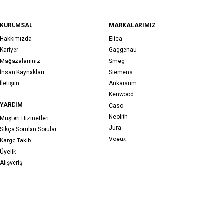
KURUMSAL
MARKALARIMIZ
Hakkımızda
Elica
Kariyer
Gaggenau
Mağazalarımız
Smeg
İnsan Kaynakları
Siemens
İletişim
Ankarsum
Kenwood
YARDIM
Caso
Neolith
Müşteri Hizmetleri
Jura
Sıkça Sorulan Sorular
Voeux
Kargo Takibi
Üyelik
Alışveriş