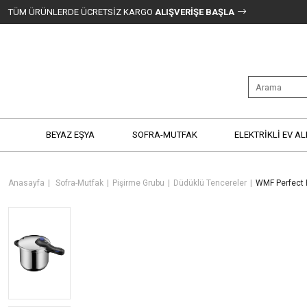
TÜM ÜRÜNLERDE ÜCRETSİZ KARGO
ALIŞVERİŞE BAŞLA
BEYAZ EŞYA
SOFRA-MUTFAK
ELEKTRİKLİ EV AL
Anasayfa
Sofra-Mutfak
Pişirme Grubu
Düdüklü Tencereler
WMF Perfect P