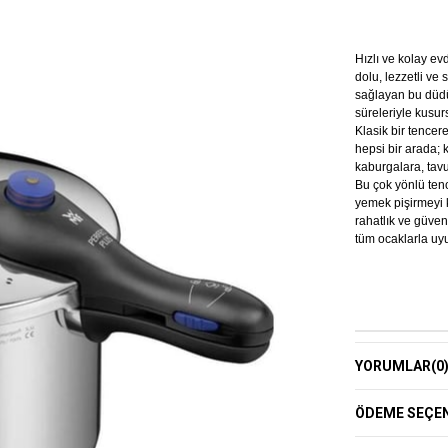
Hızlı ve kolay e
dolu, lezzetli ve
sağlayan bu düdü
süreleriyle kusur
Klasik bir tencer
hepsi bir arada; 
kaburgalara, tavu
Bu çok yönlü ten
yemek pişirmeyi k
rahatlık ve güve
tüm ocaklarla uyu
YORUMLAR
(0
ÖDEME SEÇEN